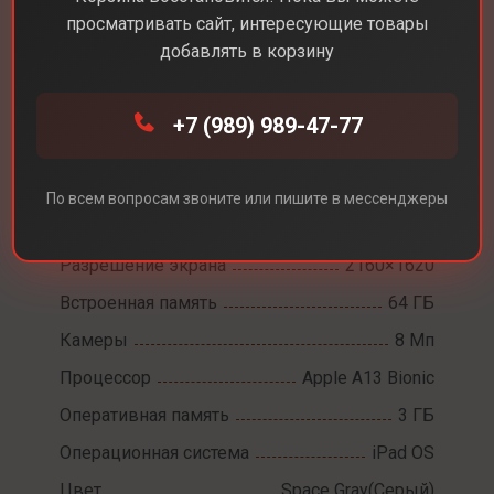
просматривать сайт, интересующие товары
добавлять в корзину
Каталог
Планшеты
Apple iPad 9 WiFi
+7 (989) 989-47-77
Apple iPad 9 WiFi
По всем вопросам звоните или пишите в мессенджеры
Диагональ экрана
10,2
Разрешение экрана
2160×1620
Встроенная память
64 ГБ
Камеры
8 Мп
Процессор
Apple A13 Bionic
Оперативная память
3 ГБ
Операционная система
iPad OS
Цвет
Space Gray(Серый)