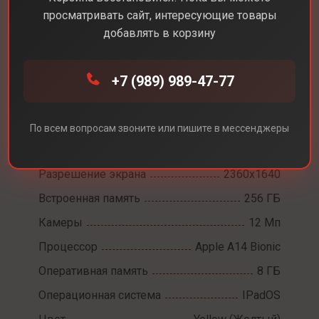
просматривать сайт, интересующие товары
добавлять в корзину
+7 (989) 989-47-77
Каталог
Планшеты
Apple iPad 10 WiFi
Apple iPad 10 WiFi
По всем вопросам звоните или пишите в мессенджеры
Диагональ экрана
10,9
Разрешение экрана
2360x1640
Встроенная память
256 ГБ
Камеры
12 Мп
Процессор
Apple A14 Bionic
Оперативная память
8 ГБ
Операционная система
IPadOS