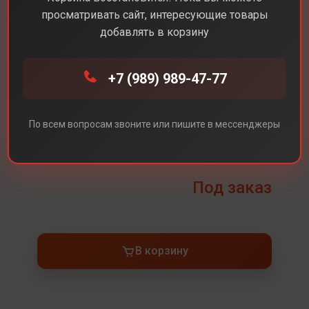
просматривать сайт, интересующие товары
добавлять в корзину
Каталог
Для дома
HOCO HC16 Vocal sports BT speaker
+7 (989) 989-47-77
HOCO HC16 Vocal
sports BT speaker
По всем вопросам звоните или пишите в мессенджеры
Цвет
Черный
Под заказ
В корзину