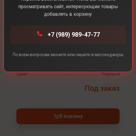
просматривать сайт, интересующие товары
добавлять в корзину
Каталог
Консоли
Геймпад DualSense PS5
+7 (989) 989-47-77
Геймпад DualSense
По всем вопросам звоните или пишите в мессенджеры
PS5
Цвет
Черный
Под заказ
В корзину