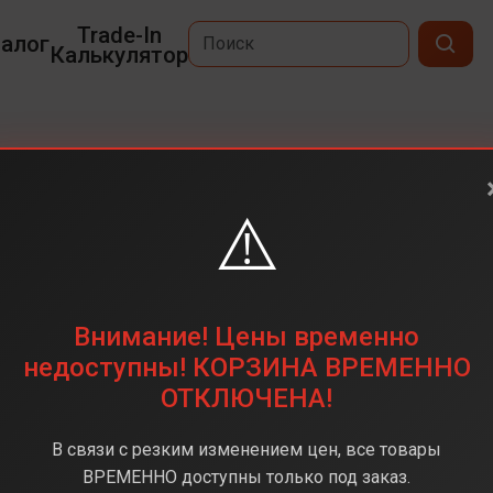
Trade-In
алог
Калькулятор
etect
⚠️
Yellow/Nickel
Внимание! Цены временно
сухая
недоступны! КОРЗИНА ВРЕМЕННО
3.5 кг
ОТКЛЮЧЕНА!
60 мин
В связи с резким изменением цен, все товары
1.8 м
ВРЕМЕННО доступны только под заказ.
240 Вт