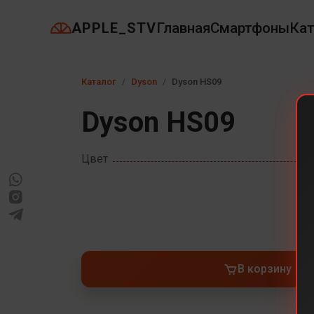
APPLE_STV
Главная
Смартфоны
Кат
Каталог
Dyson
Dyson HS09
Dyson HS09
Цвет
В корзину