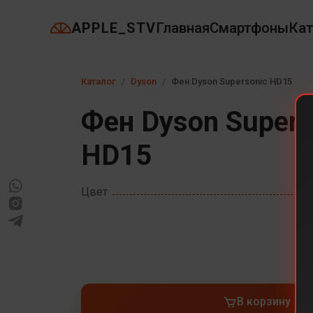
APPLE_STV
Главная
Смартфоны
Кат
Каталог
Dyson
Фен Dyson Supersonic HD15
Фен Dyson Supers
HD15
Цвет
В корзину