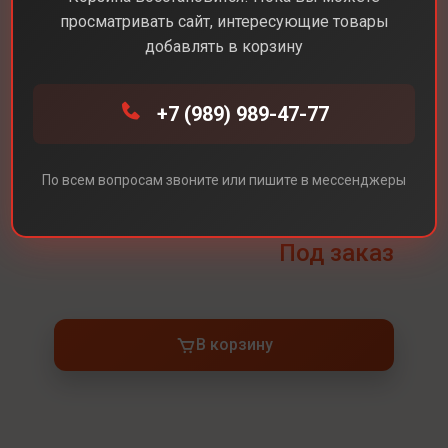
просматривать сайт, интересующие товары
добавлять в корзину
Каталог
Аксессуары
AppleTV 4K
+7 (989) 989-47-77
AppleTV 4K
По всем вопросам звоните или пишите в мессенджеры
Встроенная память
64 ГБ
Под заказ
В корзину