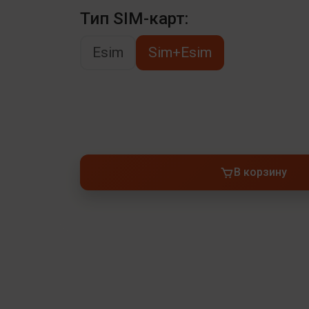
Тип SIM-карт:
Esim
Sim+Esim
В корзину