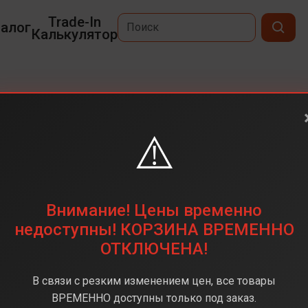
Trade-In
алог
Калькулятор
⚠️
6,3
2622 х 1206
256 ГБ
Внимание! Цены временно
48 + 48 (двойная)
недоступны! КОРЗИНА ВРЕМЕННО
ОТКЛЮЧЕНА!
Apple A19
8 ГБ
В связи с резким изменением цен, все товары
iOS 26
ВРЕМЕННО доступны только под заказ.