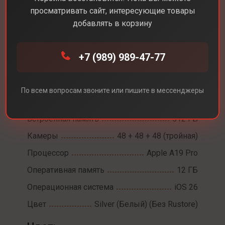
просматривать сайт, интересующие товары
добавлять в корзину
Каталог
Смартфоны
iPhone 17 Pro
+7 (989) 989-47-77
iPhone 17 Pro
Диагональ экрана
6,3
По всем вопросам звоните или пишите в мессенджеры
Разрешение экрана
2622 х 1206
Встроенная память
512 ГБ
Камеры
48 + 48 + 48 (тройная)
Процессор
Apple A19 Pro
Оперативная память
12 ГБ
Операционная система
iOS 26
Цвет
Silver (Белый) (Без Rustore)