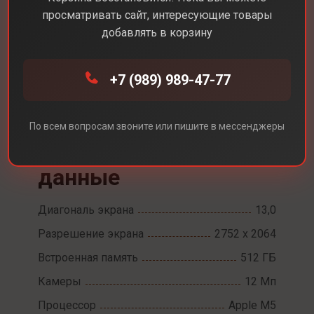
просматривать сайт, интересующие товары
добавлять в корзину
Каталог
Планшеты
+7 (989) 989-47-77
Apple iPad Pro 13 M5 Wi-Fi + сотовые данные
Apple iPad Pro 13 M5
По всем вопросам звоните или пишите в мессенджеры
Wi-Fi + сотовые
данные
Диагональ экрана
13,0
Разрешение экрана
2752 х 2064
Встроенная память
512 ГБ
Камеры
12 Мп
Процессор
Apple M5