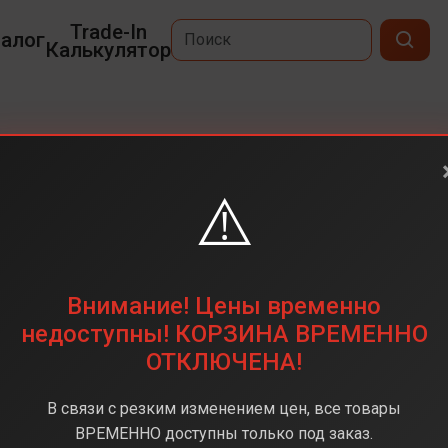
Trade-In
алог
Калькулятор
 M5 Wifi
⚠️
13,0
2752 х 2064
1 ТБ
Внимание! Цены временно
12 Мп
недоступны! КОРЗИНА ВРЕМЕННО
ОТКЛЮЧЕНА!
Apple M5
8 ГБ
В связи с резким изменением цен, все товары
iPadOS
ВРЕМЕННО доступны только под заказ.