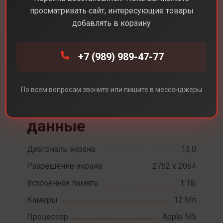
просматривать сайт, интересующие товары
добавлять в корзину
Каталог
Планшеты
+7 (989) 989-47-77
Apple iPad Pro 13 M5 Wi-Fi + сотовые данные
Apple iPad Pro 13 M5
По всем вопросам звоните или пишите в мессенджеры
Wi-Fi + сотовые
данные
Диагональ экрана
13,0
Разрешение экрана
2752 х 2064
Встроенная память
1 ТБ
Камеры
12 Мп
Процессор
Apple M5