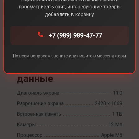
просматривать сайт, интересующие товары
добавлять в корзину
Каталог
Планшеты
+7 (989) 989-47-77
Apple iPad Pro 11 M5 Wi-Fi + сотовые данные
Apple iPad Pro 11 M5
По всем вопросам звоните или пишите в мессенджеры
Wi-Fi + сотовые
данные
Диагональ экрана
11,0
Разрешение экрана
2420 х 1668
Встроенная память
1 ТБ
Камеры
12 Мп
Процессор
Apple M5