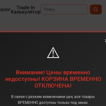
Trade-In
алог
Калькулятор
⚠️
6,5
2736 х 1260
512 ГБ
Внимание! Цены временно
48 мп
недоступны! КОРЗИНА ВРЕМЕННО
ОТКЛЮЧЕНА!
Apple A19 Pro
12 ГБ
В связи с резким изменением цен, все товары
iOS 26
ВРЕМЕННО доступны только под заказ.