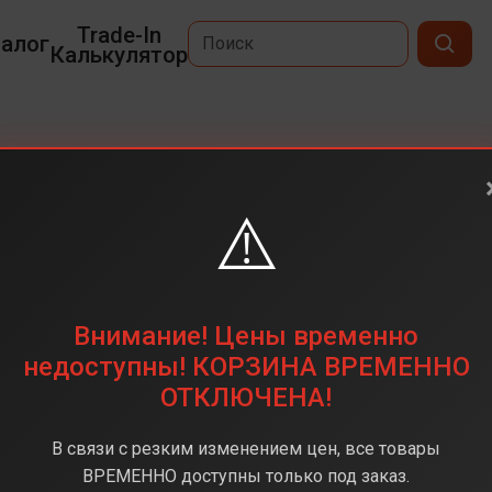
Trade-In
алог
Калькулятор
⚠️
6,5
2736 х 1260
1 ТБ
Внимание! Цены временно
48 мп
недоступны! КОРЗИНА ВРЕМЕННО
ОТКЛЮЧЕНА!
Apple A19 Pro
12 ГБ
В связи с резким изменением цен, все товары
iOS 26
ВРЕМЕННО доступны только под заказ.