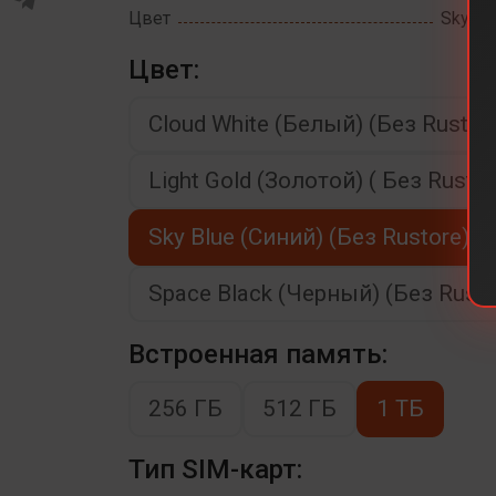
Цвет
Sky Bl
Цвет:
Cloud White (Белый) (Без Rustor
Light Gold (Золотой) ( Без Rustor
Sky Blue (Синий) (Без Rustore)
Space Black (Черный) (Без Rusto
Встроенная память:
256 ГБ
512 ГБ
1 ТБ
Тип SIM-карт: