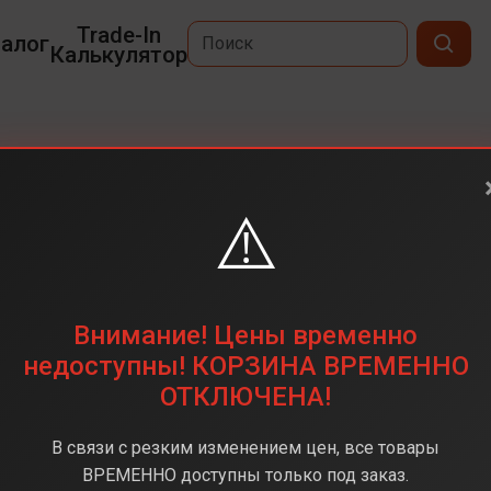
Trade-In
алог
Калькулятор
⚠️
6,5
2736 х 1260
1 ТБ
Внимание! Цены временно
48 мп
недоступны! КОРЗИНА ВРЕМЕННО
ОТКЛЮЧЕНА!
Apple A19 Pro
12 ГБ
В связи с резким изменением цен, все товары
iOS 26
ВРЕМЕННО доступны только под заказ.