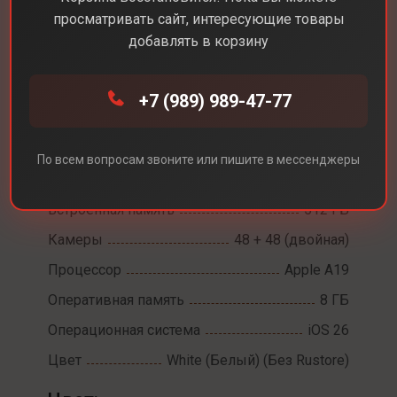
просматривать сайт, интересующие товары
добавлять в корзину
Каталог
Смартфоны
iPhone 17
+7 (989) 989-47-77
iPhone 17
Диагональ экрана
6,3
По всем вопросам звоните или пишите в мессенджеры
Разрешение экрана
2622 х 1206
Встроенная память
512 ГБ
Камеры
48 + 48 (двойная)
Процессор
Apple A19
Оперативная память
8 ГБ
Операционная система
iOS 26
Цвет
White (Белый) (Без Rustore)