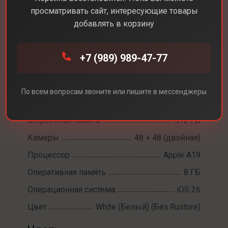
просматривать сайт, интересующие товары
добавлять в корзину
Каталог
Смартфоны
iPhone 17
+7 (989) 989-47-77
iPhone 17
Диагональ экрана
6,3
По всем вопросам звоните или пишите в мессенджеры
Разрешение экрана
2622 х 1206
Встроенная память
512 ГБ
Камеры
48 + 48 (двойная)
Процессор
Apple A19
Оперативная память
8 ГБ
Операционная система
iOS 26
Цвет
White (Белый) (Без Rustore)