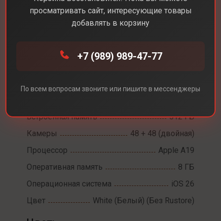
просматривать сайт, интересующие товары
добавлять в корзину
Каталог
Смартфоны
iPhone 17
+7 (989) 989-47-77
iPhone 17
Диагональ экрана
6,3
По всем вопросам звоните или пишите в мессенджеры
Разрешение экрана
2622 х 1206
Встроенная память
512 ГБ
Камеры
48 + 48 (двойная)
Процессор
Apple A19
Оперативная память
8 ГБ
Операционная система
iOS 26
Цвет
White (Белый) (Без Rustore)