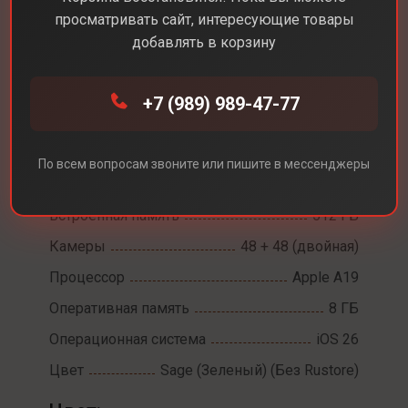
просматривать сайт, интересующие товары
добавлять в корзину
Каталог
Смартфоны
iPhone 17
+7 (989) 989-47-77
iPhone 17
Диагональ экрана
6,3
По всем вопросам звоните или пишите в мессенджеры
Разрешение экрана
2622 х 1206
Встроенная память
512 ГБ
Камеры
48 + 48 (двойная)
Процессор
Apple A19
Оперативная память
8 ГБ
Операционная система
iOS 26
Цвет
Sage (Зеленый) (Без Rustore)