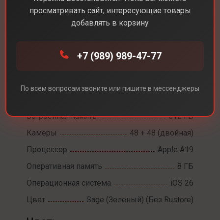
просматривать сайт, интересующие товары
добавлять в корзину
Каталог
Смартфоны
iPhone 17
+7 (989) 989-47-77
iPhone 17
Диагональ экрана
6,3
По всем вопросам звоните или пишите в мессенджеры
Разрешение экрана
2622 х 1206
Встроенная память
512 ГБ
Камеры
48 + 48 (двойная)
Процессор
Apple A19
Оперативная память
8 ГБ
Операционная система
iOS 26
Цвет
Sage (Зеленый) (Без Rustore)