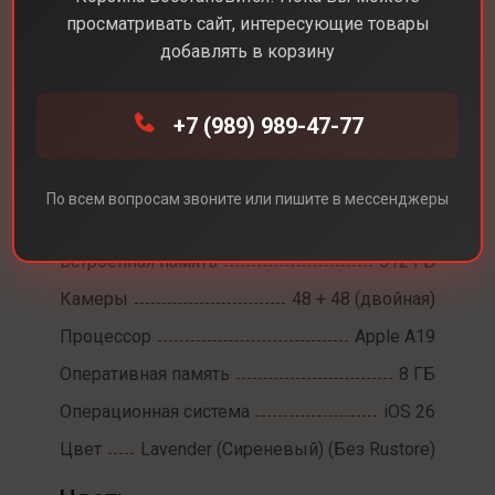
просматривать сайт, интересующие товары
добавлять в корзину
Каталог
Смартфоны
iPhone 17
+7 (989) 989-47-77
iPhone 17
Диагональ экрана
6,3
По всем вопросам звоните или пишите в мессенджеры
Разрешение экрана
2622 х 1206
Встроенная память
512 ГБ
Камеры
48 + 48 (двойная)
Процессор
Apple A19
Оперативная память
8 ГБ
Операционная система
iOS 26
Цвет
Lavender (Сиреневый) (Без Rustore)