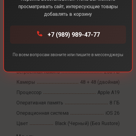
просматривать сайт, интересующие товары
добавлять в корзину
Каталог
Смартфоны
iPhone 17
+7 (989) 989-47-77
iPhone 17
Диагональ экрана
6,3
По всем вопросам звоните или пишите в мессенджеры
Разрешение экрана
2622 х 1206
Встроенная память
256 ГБ
Камеры
48 + 48 (двойная)
Процессор
Apple A19
Оперативная память
8 ГБ
Операционная система
iOS 26
Цвет
Black (Черный) (Без Rustore)