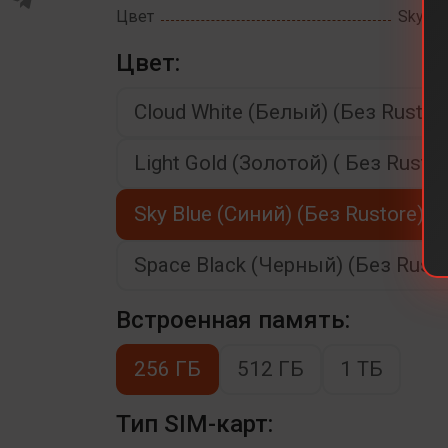
Цвет
Sky Bl
Цвет:
Cloud White (Белый) (Без Rustor
Light Gold (Золотой) ( Без Rustor
Sky Blue (Синий) (Без Rustore)
Space Black (Черный) (Без Rusto
Встроенная память:
256 ГБ
512 ГБ
1 ТБ
Тип SIM-карт: