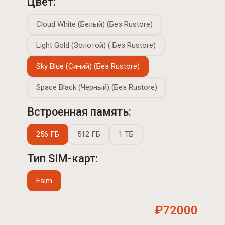
Цвет:
Cloud White (Белый) (Без Rustore)
Light Gold (Золотой) ( Без Rustore)
Sky Blue (Синий) (Без Rustore)
Space Black (Черный) (Без Rustore)
Встроенная память:
256 ГБ
512 ГБ
1 ТБ
Тип SIM-карт:
Esim
₽72000