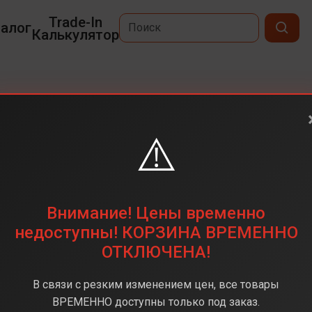
Trade-In
алог
Калькулятор
⚠️
6,1
2532 × 1170
128 ГБ
Внимание! Цены временно
48 mp
недоступны! КОРЗИНА ВРЕМЕННО
ОТКЛЮЧЕНА!
A18 Bionic
8 ГБ
В связи с резким изменением цен, все товары
iOS 18
ВРЕМЕННО доступны только под заказ.