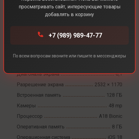
просматривать сайт, интересующие товары
добавлять в корзину
+7 (989) 989-47-77
Каталог
Смартфоны
iPhone 16e
По всем вопросам звоните или пишите в мессенджеры
iPhone 16e
Диагональ экрана
6,1
Разрешение экрана
2532 × 1170
Встроенная память
128 ГБ
Камеры
48 mp
Процессор
A18 Bionic
Оперативная память
8 ГБ
Операционная система
iOS 18