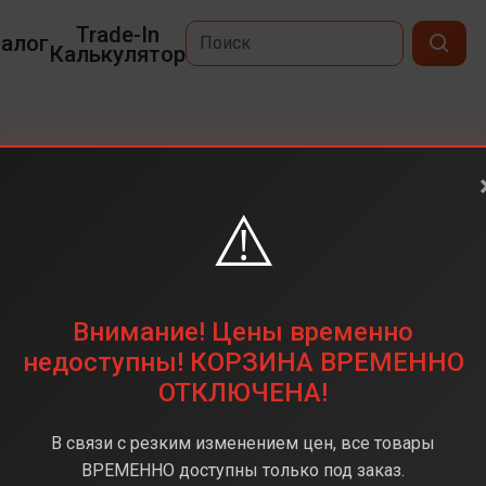
Trade-In
алог
Калькулятор
⚠️
6,3
2622 х 1206
128 ГБ
Внимание! Цены временно
48 + 48 + 12 (тройная)
недоступны! КОРЗИНА ВРЕМЕННО
ОТКЛЮЧЕНА!
Apple A18
8 ГБ
В связи с резким изменением цен, все товары
iOS 18
ВРЕМЕННО доступны только под заказ.