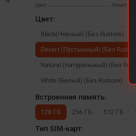
Цвет
Desert (Пу
Цвет:
Black(Черный) (Без Rustore)
Desert (Пустынный) (Без Rustor
Natural (Натуральный) (Без Rust
White (Белый) (Без Rustore)
Встроенная память:
128 ГБ
256 ГБ
512 ГБ
Тип SIM-карт: