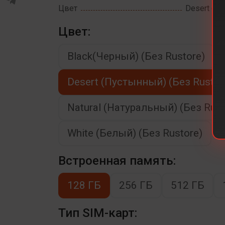
Цвет
Desert (Пу
Цвет:
Black(Черный) (Без Rustore)
Desert (Пустынный) (Без Rustor
Natural (Натуральный) (Без Rust
White (Белый) (Без Rustore)
Встроенная память:
128 ГБ
256 ГБ
512 ГБ
Тип SIM-карт: