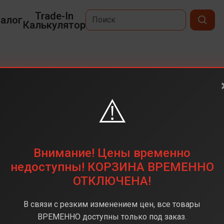
Trade-In
алог
Калькулятор
⚠️
6,3
2622 х 1206
128 ГБ
Внимание! Цены временно
48 + 48 + 12 (тройная)
недоступны! КОРЗИНА ВРЕМЕННО
ОТКЛЮЧЕНА!
Apple A18
8 ГБ
В связи с резким изменением цен, все товары
iOS 18
ВРЕМЕННО доступны только под заказ.