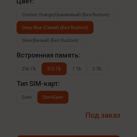
Цвет:
Cosmic Orange(Оранжевый) (Без Rustore)
Deep Blue (Синий) (Без Rustore)
Silver(Белый) (Без Rustore)
Встроенная память:
256 ГБ
512 ГБ
1 ТБ
2 ТБ
Тип SIM-карт:
Esim
Sim+Esim
Под заказ