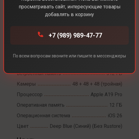
просматривать сайт, интересующие товары
добавлять в корзину
Каталог
Смартфоны
iPhone 17 Pro Max
+7 (989) 989-47-77
iPhone 17 Pro Max
Диагональ экрана
6,9
По всем вопросам звоните или пишите в мессенджеры
Разрешение экрана
2868 х 1320
Встроенная память
512 ГБ
Камеры
48 + 48 + 48 (тройная)
Процессор
Apple A19 Pro
Оперативная память
12 ГБ
Операционная система
iOS 26
Цвет
Deep Blue (Синий) (Без Rustore)