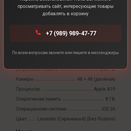
просматривать сайт, интересующие товары
добавлять в корзину
Каталог
Смартфоны
iPhone 17
+7 (989) 989-47-77
iPhone 17
Диагональ экрана
6,3
По всем вопросам звоните или пишите в мессенджеры
Разрешение экрана
2622 х 1206
Встроенная память
256 ГБ
Камеры
48 + 48 (двойная)
Процессор
Apple A19
Оперативная память
8 ГБ
Операционная система
iOS 26
Цвет
Lavender (Сиреневый) (Без Rustore)