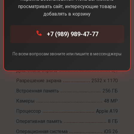
просматривать сайт, интересующие товары
добавлять в корзину
+7 (989) 989-47-77
Каталог
Смартфоны
Apple iPhone 17e
Apple iPhone 17e
По всем вопросам звоните или пишите в мессенджеры
Диагональ экрана
6,1
Разрешение экрана
2532 x 1170
Встроенная память
256 ГБ
Камеры
48 MP
Процессор
Apple A19
Оперативная память
8 ГБ
Операционная система
iOS 26