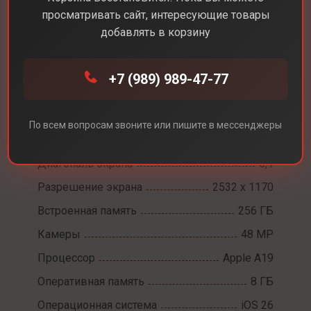
просматривать сайт, интересующие товары
добавлять в корзину
+7 (989) 989-47-77
Каталог
Смартфоны
Apple iPhone 17e
Apple iPhone 17e
По всем вопросам звоните или пишите в мессенджеры
Диагональ экрана
6,1
Разрешение экрана
2532 x 1170
Встроенная память
256 ГБ
Камеры
48 MP
Процессор
Apple A19
Оперативная память
8 ГБ
Операционная система
iOS 26