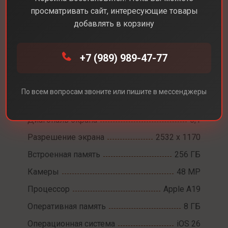
просматривать сайт, интересующие товары
добавлять в корзину
+7 (989) 989-47-77
Каталог
Смартфоны
Apple iPhone 17e
Apple iPhone 17e
По всем вопросам звоните или пишите в мессенджеры
Диагональ экрана
6,1
Разрешение экрана
2532 x 1170
Встроенная память
256 ГБ
Камеры
48 MP
Процессор
Apple A19
Оперативная память
8 ГБ
Операционная система
iOS 26