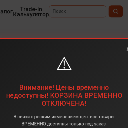
Trade-In
алог
Калькулятор
⚠️
6,3
2622 х 1206
256 ГБ
Внимание! Цены временно
48 + 48 + 48 (тройная)
недоступны! КОРЗИНА ВРЕМЕННО
ОТКЛЮЧЕНА!
Apple A19 Pro
12 ГБ
В связи с резким изменением цен, все товары
iOS 26
ВРЕМЕННО доступны только под заказ.