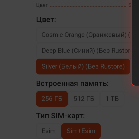
Цвет
Silv
Цвет:
Cosmic Orange (Оранжевый) (Без
Deep Blue (Синий) (Без Rustore)
Silver (Белый) (Без Rustore)
Встроенная память:
256 ГБ
512 ГБ
1 ТБ
Тип SIM-карт:
Esim
Sim+Esim