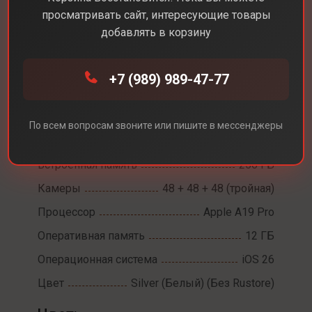
просматривать сайт, интересующие товары
добавлять в корзину
Каталог
Смартфоны
iPhone 17 Pro
+7 (989) 989-47-77
iPhone 17 Pro
Диагональ экрана
6,3
По всем вопросам звоните или пишите в мессенджеры
Разрешение экрана
2622 х 1206
Встроенная память
256 ГБ
Камеры
48 + 48 + 48 (тройная)
Процессор
Apple A19 Pro
Оперативная память
12 ГБ
Операционная система
iOS 26
Цвет
Silver (Белый) (Без Rustore)