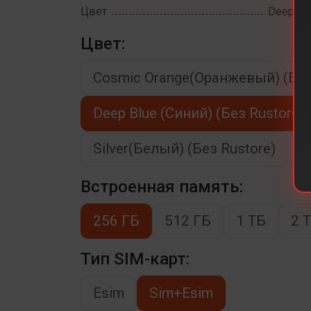
Цвет
Deep Blu
Цвет:
Cosmic Orange(Оранжевый) (Без
Deep Blue (Синий) (Без Rustore)
Silver(Белый) (Без Rustore)
Встроенная память:
256 ГБ
512 ГБ
1 ТБ
2 
Тип SIM-карт:
Esim
Sim+Esim