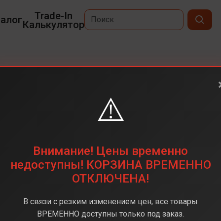
Trade-In
алог
Калькулятор
x
⚠️
6,9
2868 х 1320
256 ГБ
Внимание! Цены временно
48 + 48 + 48 (тройная)
недоступны! КОРЗИНА ВРЕМЕННО
ОТКЛЮЧЕНА!
Apple A19 Pro
12 ГБ
В связи с резким изменением цен, все товары
iOS 26
ВРЕМЕННО доступны только под заказ.