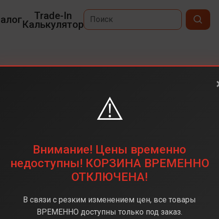
Trade-In
алог
Калькулятор
x
⚠️
6,9
2868 х 1320
256 ГБ
Внимание! Цены временно
48 + 48 + 48 (тройная)
недоступны! КОРЗИНА ВРЕМЕННО
ОТКЛЮЧЕНА!
Apple A19 Pro
12 ГБ
В связи с резким изменением цен, все товары
iOS 26
ВРЕМЕННО доступны только под заказ.