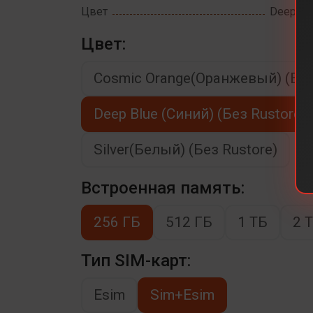
Цвет
Deep Blu
Цвет:
Cosmic Orange(Оранжевый) (Без
Deep Blue (Синий) (Без Rustore)
Silver(Белый) (Без Rustore)
Встроенная память:
256 ГБ
512 ГБ
1 ТБ
2 
Тип SIM-карт:
Esim
Sim+Esim