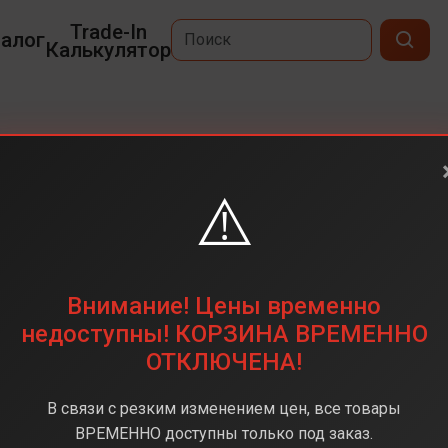
Trade-In
алог
Калькулятор
x
⚠️
6,9
2868 х 1320
256 ГБ
Внимание! Цены временно
48 + 48 + 48 (тройная)
недоступны! КОРЗИНА ВРЕМЕННО
ОТКЛЮЧЕНА!
Apple A19 Pro
12 ГБ
В связи с резким изменением цен, все товары
iOS 26
ВРЕМЕННО доступны только под заказ.