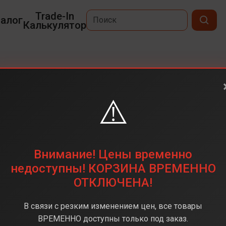
Trade-In
алог
Калькулятор
x
⚠️
6,9
2868 х 1320
256 ГБ
Внимание! Цены временно
48 + 48 + 48 (тройная)
недоступны! КОРЗИНА ВРЕМЕННО
ОТКЛЮЧЕНА!
Apple A19 Pro
12 ГБ
В связи с резким изменением цен, все товары
iOS 26
ВРЕМЕННО доступны только под заказ.