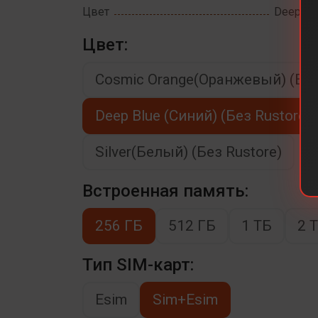
Цвет
Deep Blu
Цвет:
Cosmic Orange(Оранжевый) (Без
Deep Blue (Синий) (Без Rustore)
Silver(Белый) (Без Rustore)
Встроенная память:
256 ГБ
512 ГБ
1 ТБ
2 
Тип SIM-карт:
Esim
Sim+Esim