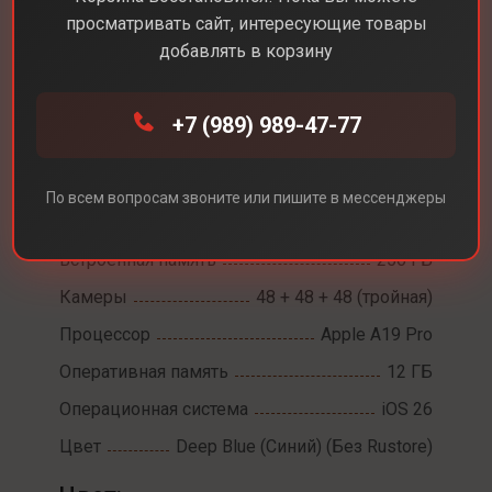
просматривать сайт, интересующие товары
добавлять в корзину
Каталог
Смартфоны
iPhone 17 Pro Max
+7 (989) 989-47-77
iPhone 17 Pro Max
Диагональ экрана
6,9
По всем вопросам звоните или пишите в мессенджеры
Разрешение экрана
2868 х 1320
Встроенная память
256 ГБ
Камеры
48 + 48 + 48 (тройная)
Процессор
Apple A19 Pro
Оперативная память
12 ГБ
Операционная система
iOS 26
Цвет
Deep Blue (Синий) (Без Rustore)