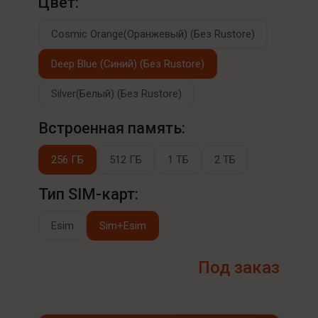
Цвет:
Cosmic Orange(Оранжевый) (Без Rustore)
Deep Blue (Синий) (Без Rustore)
Silver(Белый) (Без Rustore)
Встроенная память:
256 ГБ
512 ГБ
1 ТБ
2 ТБ
Тип SIM-карт:
Esim
Sim+Esim
Под заказ