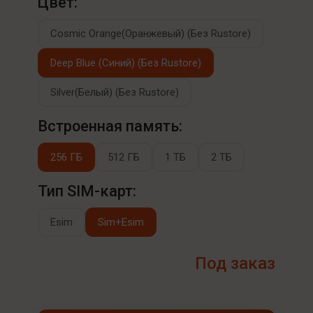
Цвет:
Cosmic Orange(Оранжевый) (Без Rustore)
Deep Blue (Синий) (Без Rustore)
Silver(Белый) (Без Rustore)
Встроенная память:
256 ГБ
512 ГБ
1 ТБ
2 ТБ
Тип SIM-карт:
Esim
Sim+Esim
Под заказ