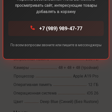
просматривать сайт, интересующие товары
добавлять в корзину
Каталог
Смартфоны
iPhone 17 Pro Max
+7 (989) 989-47-77
iPhone 17 Pro Max
Диагональ экрана
6,9
По всем вопросам звоните или пишите в мессенджеры
Разрешение экрана
2868 х 1320
Встроенная память
256 ГБ
Камеры
48 + 48 + 48 (тройная)
Процессор
Apple A19 Pro
Оперативная память
12 ГБ
Операционная система
iOS 26
Цвет
Deep Blue (Синий) (Без Rustore)