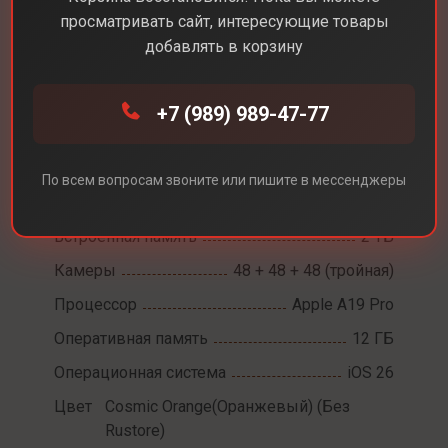
просматривать сайт, интересующие товары
добавлять в корзину
Каталог
Смартфоны
iPhone 17 Pro Max
+7 (989) 989-47-77
iPhone 17 Pro Max
Диагональ экрана
6,9
По всем вопросам звоните или пишите в мессенджеры
Разрешение экрана
2868 х 1320
Встроенная память
2 ТБ
Камеры
48 + 48 + 48 (тройная)
Процессор
Apple A19 Pro
Оперативная память
12 ГБ
Операционная система
iOS 26
Цвет
Cosmic Orange(Оранжевый) (Без
Rustore)