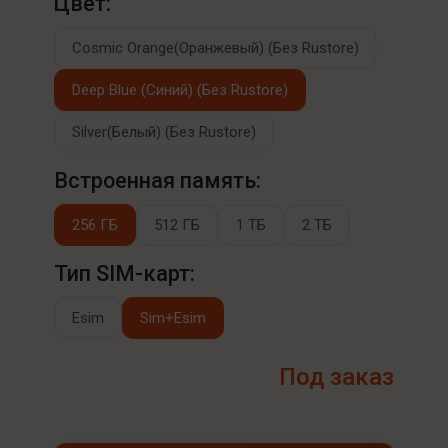
Цвет:
Cosmic Orange(Оранжевый) (Без Rustore)
Deep Blue (Синий) (Без Rustore)
Silver(Белый) (Без Rustore)
Встроенная память:
256 ГБ
512 ГБ
1 ТБ
2 ТБ
Тип SIM-карт:
Esim
Sim+Esim
Под заказ