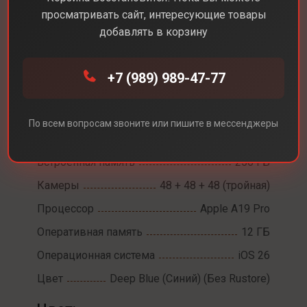
просматривать сайт, интересующие товары
добавлять в корзину
Каталог
Смартфоны
iPhone 17 Pro Max
+7 (989) 989-47-77
iPhone 17 Pro Max
Диагональ экрана
6,9
По всем вопросам звоните или пишите в мессенджеры
Разрешение экрана
2868 х 1320
Встроенная память
256 ГБ
Камеры
48 + 48 + 48 (тройная)
Процессор
Apple A19 Pro
Оперативная память
12 ГБ
Операционная система
iOS 26
Цвет
Deep Blue (Синий) (Без Rustore)