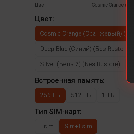
Цвет
Cosmic Orange (Ор
Цвет:
Cosmic Orange (Оранжевый) (Без
Deep Blue (Синий) (Без Rustore)
Silver (Белый) (Без Rustore)
Встроенная память:
256 ГБ
512 ГБ
1 ТБ
Тип SIM-карт:
Esim
Sim+Esim