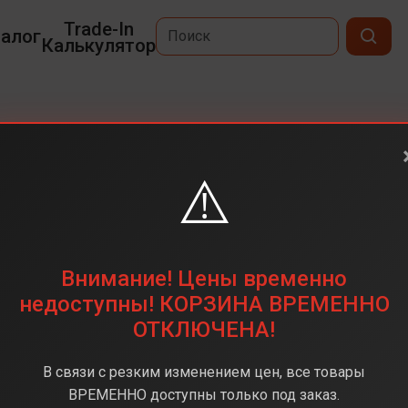
Trade-In
алог
Калькулятор
⚠️
6,3
2622 х 1206
256 ГБ
Внимание! Цены временно
48 + 48 + 48 (тройная)
недоступны! КОРЗИНА ВРЕМЕННО
ОТКЛЮЧЕНА!
Apple A19 Pro
12 ГБ
В связи с резким изменением цен, все товары
iOS 26
ВРЕМЕННО доступны только под заказ.