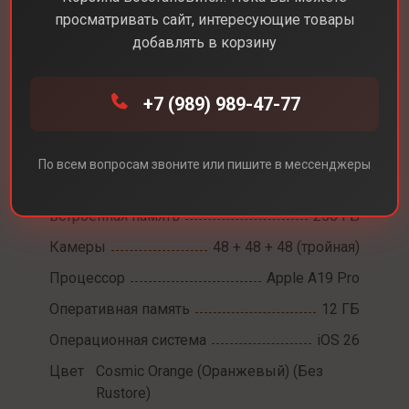
просматривать сайт, интересующие товары
добавлять в корзину
Каталог
Смартфоны
iPhone 17 Pro
+7 (989) 989-47-77
iPhone 17 Pro
Диагональ экрана
6,3
По всем вопросам звоните или пишите в мессенджеры
Разрешение экрана
2622 х 1206
Встроенная память
256 ГБ
Камеры
48 + 48 + 48 (тройная)
Процессор
Apple A19 Pro
Оперативная память
12 ГБ
Операционная система
iOS 26
Цвет
Cosmic Orange (Оранжевый) (Без
Rustore)