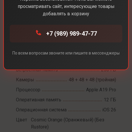
просматривать сайт, интересующие товары
добавлять в корзину
Каталог
Смартфоны
iPhone 17 Pro
+7 (989) 989-47-77
iPhone 17 Pro
Диагональ экрана
6,3
По всем вопросам звоните или пишите в мессенджеры
Разрешение экрана
2622 х 1206
Встроенная память
256 ГБ
Камеры
48 + 48 + 48 (тройная)
Процессор
Apple A19 Pro
Оперативная память
12 ГБ
Операционная система
iOS 26
Цвет
Cosmic Orange (Оранжевый) (Без
Rustore)