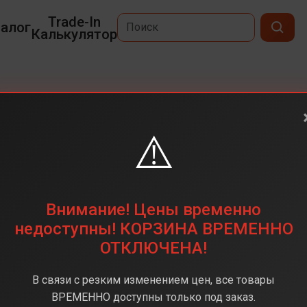
Trade-In
алог
Калькулятор
⚠️
6,3
2622 х 1206
256 ГБ
Внимание! Цены временно
48 + 48 + 48 (тройная)
недоступны! КОРЗИНА ВРЕМЕННО
ОТКЛЮЧЕНА!
Apple A19 Pro
12 ГБ
В связи с резким изменением цен, все товары
iOS 26
ВРЕМЕННО доступны только под заказ.