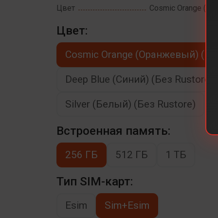
Цвет
Cosmic Orange (Ор
Цвет:
Cosmic Orange (Оранжевый) (Без
Deep Blue (Синий) (Без Rustore)
Silver (Белый) (Без Rustore)
Встроенная память:
256 ГБ
512 ГБ
1 ТБ
Тип SIM-карт:
Esim
Sim+Esim