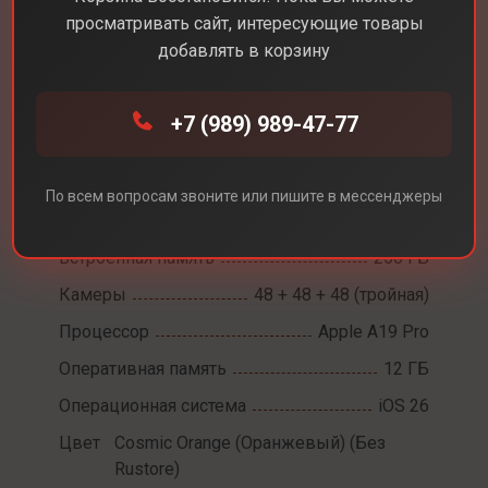
просматривать сайт, интересующие товары
добавлять в корзину
Каталог
Смартфоны
iPhone 17 Pro
+7 (989) 989-47-77
iPhone 17 Pro
Диагональ экрана
6,3
По всем вопросам звоните или пишите в мессенджеры
Разрешение экрана
2622 х 1206
Встроенная память
256 ГБ
Камеры
48 + 48 + 48 (тройная)
Процессор
Apple A19 Pro
Оперативная память
12 ГБ
Операционная система
iOS 26
Цвет
Cosmic Orange (Оранжевый) (Без
Rustore)